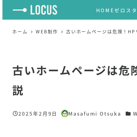
HOME
ゼロスタ
メ
ホーム
WEB制作
古いホームページは危険！HP
イ
ン
コ
古いホームページは危
ン
テ
説
ン
ツ
へ
カテ
2025年2月9日
Masafumi Otsuka
投稿日
著
移
者
動